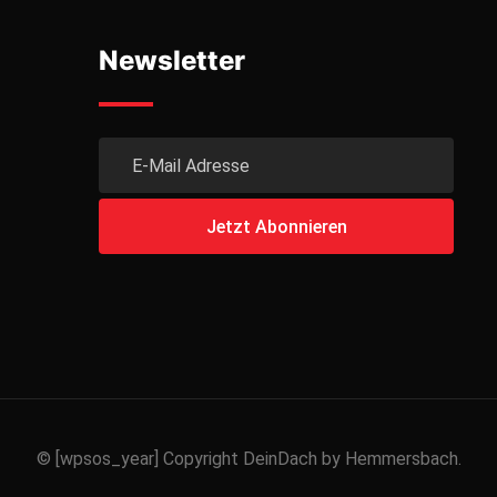
Newsletter
© [wpsos_year] Copyright DeinDach by Hemmersbach.